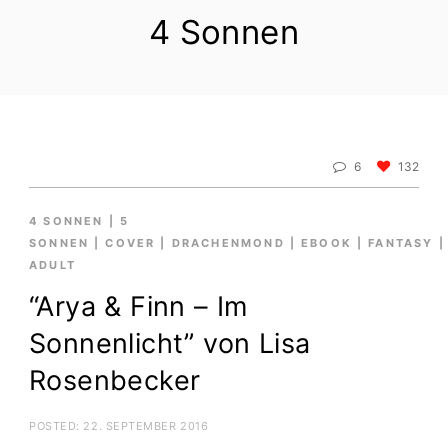
4 Sonnen
6
132
4 SONNEN
|
5
SONNEN
|
COVER
|
DRACHENMOND
|
EBOOK
|
FANTASY
|
ADULT
“Arya & Finn – Im
Sonnenlicht” von Lisa
Rosenbecker
POSTED:
22. SEPTEMBER 2016