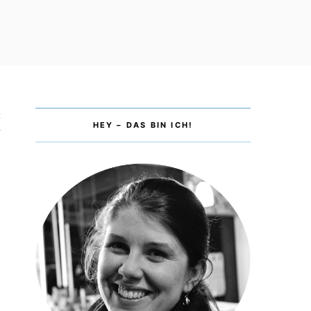
2
HEY – DAS BIN ICH!