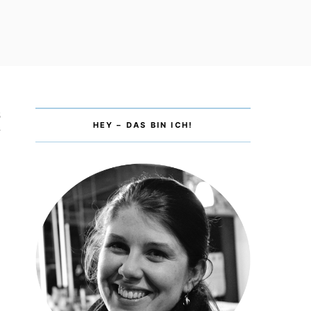
5
HEY – DAS BIN ICH!