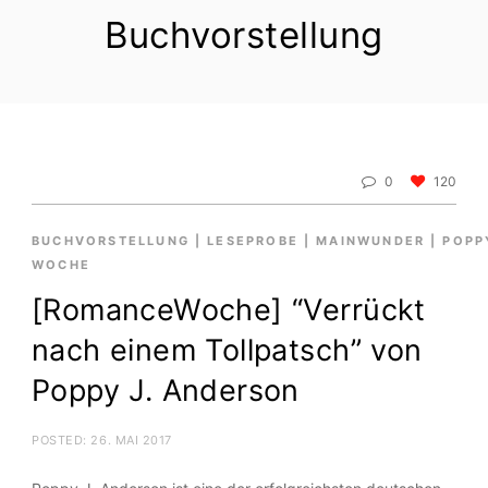
Buchvorstellung
0
120
BUCHVORSTELLUNG
|
LESEPROBE
|
MAINWUNDER
|
POPP
WOCHE
[RomanceWoche] “Verrückt
nach einem Tollpatsch” von
Poppy J. Anderson
POSTED:
26. MAI 2017