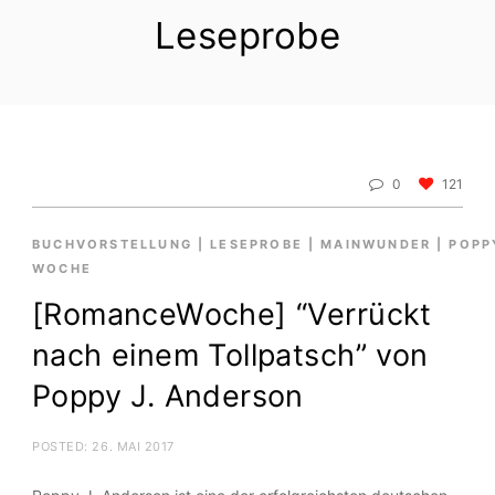
Leseprobe
0
121
BUCHVORSTELLUNG
|
LESEPROBE
|
MAINWUNDER
|
POPP
WOCHE
[RomanceWoche] “Verrückt
nach einem Tollpatsch” von
Poppy J. Anderson
POSTED:
26. MAI 2017