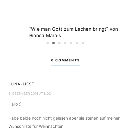
6 Bücher, die in Südafrika spielen: Von Bianca
Marais & Anderen
POSTED:
23. DEZEMBER 2019
1
2
3
4
5
6
7
6 COMMENTS
LUNA-LIEST
8. DEZEMBER 2016 AT 8:03
Hallo :)