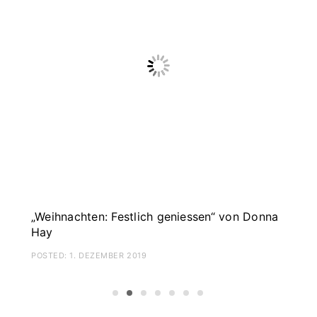
„Weihnachten: Festlich geniessen“ von Donna
“
Hay
B
POSTED:
1. DEZEMBER 2019
P
1
2
3
4
5
6
7