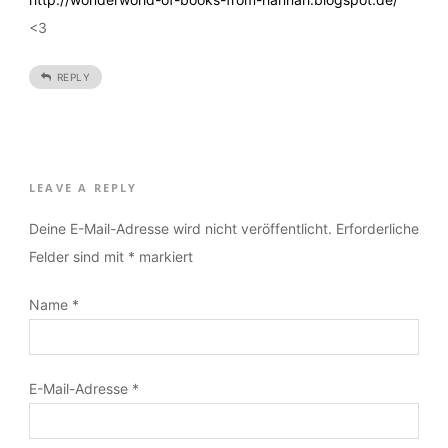
wunderschönen Abend und ein tolles Restwochenende,
deine Hannah
http://wonderworld-of-books-from-hannah.blogspot.de/
<3
REPLY
LEAVE A REPLY
Deine E-Mail-Adresse wird nicht veröffentlicht.
Erforderliche
Felder sind mit
*
markiert
Name
*