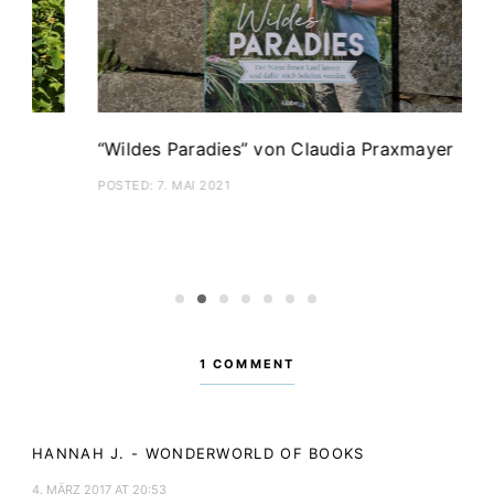
achen bringt” von
„Weihnachten: Festlich geni
Hay
POSTED:
1. DEZEMBER 2019
1
2
3
4
5
6
7
1 COMMENT