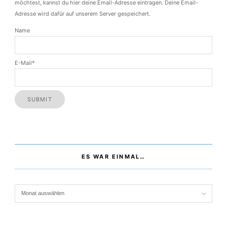
FOLGE MIR PER EMAIL
Wenn du über neue Blogbeiträge per Email benachrichtigt werden
möchtest, kannst du hier deine Email-Adresse eintragen. Deine Email-
Adresse wird dafür auf unserem Server gespeichert.
Name
E-Mail*
ES WAR EINMAL…