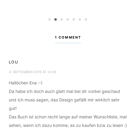
tt zum Lachen bringt” von
6 Bücher, die in Sü
is
Marais & Anderen
1
2
3
4
5
6
7
NUAR 2020
POSTED:
23. DEZEMBER 2
1 COMMENT
LOU
4. SEPTEMBER 2016 AT 14:26
Hallöchen Ena :-)
Da habe ich doch auch glatt mal bei dir vorbei geschaut