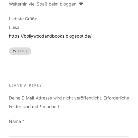
und ich muss sagen, das Design gefällt mir wirklich sehr
gut!
Das Buch ist schon recht lange auf meiner Wunschliste, mal
sehen, wann ich dazu komme, es zu kaufen bzw zu lesen :)
Weiterhin viel Spaß beim bloggen! ♥
Liebste Grüße
Luisa
https://bollywoodandbooks.blogspot.de/
REPLY
LEAVE A REPLY
Deine E-Mail-Adresse wird nicht veröffentlicht.
Erforderliche