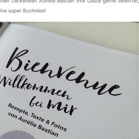
en Leckereien Aurélie Bastian ihre Gäste gerne bewirtet
Eine super Buchidee!