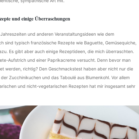
thentische, sympathische Art mit.
zepte und einige Überraschungen
n, Jahreszeiten und anderen Veranstaltungsideen wie dem
ch sind typisch französische Rezepte wie Baguette, Gemüsequiche,
azu. Es gibt aber auch einige Rezeptideen, die mich überraschten.
eete-Aufstrich und einer Paprikacreme versucht. Denn bevor man
tet werden, richtig? Den Geschmackstest haben aber nicht nur die
 der Zucchinikuchen und das Taboulé aus Blumenkohl. Vor allem
etarischen und nicht-vegetarischen Rezepten hat mir insgesamt sehr