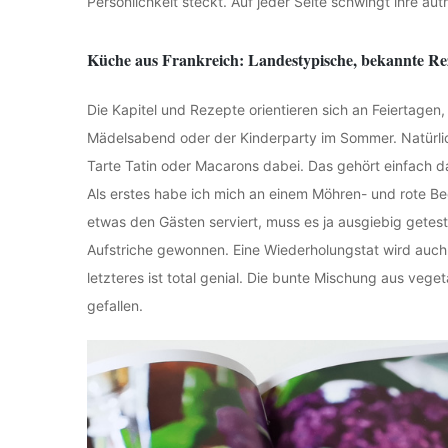
Persönlichkeit steckt. Auf jeder Seite schwingt ihre au
Küche aus Frankreich: Landestypische, bekannte Re
Die Kapitel und Rezepte orientieren sich an Feiertage
Mädelsabend oder der Kinderparty im Sommer. Natürli
Tarte Tatin oder Macarons dabei. Das gehört einfach d
Als erstes habe ich mich an einem Möhren- und rote B
etwas den Gästen serviert, muss es ja ausgiebig getes
Aufstriche gewonnen. Eine Wiederholungstat wird auch
letzteres ist total genial. Die bunte Mischung aus veg
gefallen.