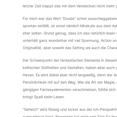
letzter Zeit klappt das mit dem Verstecken nicht mehr 
Für mich war das Wort “Druide” schon ausschlaggebend
spontan einfällt, ist sonst nämlich Mirakulix aus dem A
eher selten. Grund genug, dass ich das natürlich lesen
unterhält ganz wunderbar mit viel Spannung, Action u
Originalität, aber sowohl das Setting als auch die Ch
Der Schwerpunkt der fantastischen Elemente in diese
keltischen Gottheiten und Gestalten, haben aber auch 
Hexen. Es wird dabei aber nicht langweilig, denn der Au
Persönlichkeit mit auf den Weg. Wie die Art der Magie, 
gängigen Fantasyelementen verschmelzen, fühlte sich 
bringt Spaß beim Lesen.
“Gehetzt” wird flüssig und locker aus der Ich-Perspektiv
sympathisch fand. Begeistert hat mich sein Sinn für H