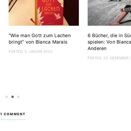
Weihnachten: Festlich
geniessen“ von Donna Hay
OSTED:
1. DEZEMBER 2019
“Bienvenue – Willkomme
mir” von Aurélie Bastian
POSTED:
12. OKTOBER 2019
1
2
3
1 COMMENT