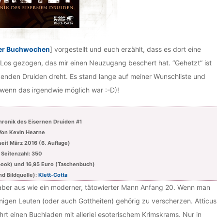
ter Buchwochen
] vorgestellt und euch erzählt, dass es dort eine
n Los gezogen, das mir einen Neuzugang beschert hat. “Gehetzt” ist
ebenden Druiden dreht. Es stand lange auf meiner Wunschliste und
wenn das irgendwie möglich war :-D)!
hronik des Eisernen Druiden #1
Von Kevin Hearne
 seit März 2016 (6. Auflage)
Seitenzahl: 350
Ebook) und 16,95 Euro (Taschenbuch)
nd Bildquelle):
Klett-Cotta
eht aber aus wie ein moderner, tätowierter Mann Anfang 20. Wenn man
einigen Leuten (oder auch Gottheiten) gehörig zu verscherzen. Atticus
hrt einen Buchladen mit allerlei esoterischem Krimskrams. Nur in