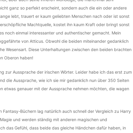
 nicht ganz so perfekt erscheint, sondern auch die ein oder andere
lange lebt, trauert er kaum geliebten Menschen nach oder ist sonst
nerschöpfliche Machtquelle, kostet ihn kaum Kraft oder bringt sonst
alles noch einmal interessanter und authentischer gemacht. Mein
ggefährte von Atticus. Obwohl die beiden miteinander gedanklich
ische Wesensart. Diese Unterhaltungen zwischen den beiden brachten
nen Oberon haben!
ung zur Aussprache der irischen Wörter. Leider habe ich das erst zum
d die Aussprache, wie ich sie mir gedanklich nun über 350 Seiten
esen etwas genauer mit der Aussprache nehmen möchten, die wagen
an Fantasy-Büchern lag natürlich auch schnell der Vergleich zu Harry
n Magie und werden ständig mit anderen magischen und
uch das Gefühl, dass beide das gleiche Händchen dafür haben, in