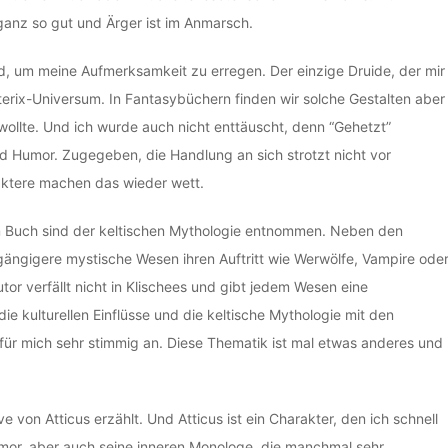
ganz so gut und Ärger ist im Anmarsch.
, um meine Aufmerksamkeit zu erregen. Der einzige Druide, der mir
sterix-Universum. In Fantasybüchern finden wir solche Gestalten aber
 wollte. Und ich wurde auch nicht enttäuscht, denn “Gehetzt”
nd Humor.
Zugegeben, die Handlung an sich strotzt nicht vor
araktere machen das wieder wett.
m Buch sind der keltischen Mythologie entnommen. Neben den
gängigere mystische Wesen ihren Auftritt wie Werwölfe, Vampire ode
tor verfällt nicht in Klischees und gibt jedem Wesen eine
die kulturellen Einflüsse und die keltische Mythologie mit den
für mich sehr stimmig an. Diese Thematik ist mal etwas anderes und
e von Atticus erzählt. Und Atticus ist ein Charakter, den ich schnell
umor, aber auch seine inneren Monologe, die manchmal sehr