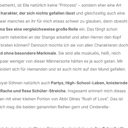
emerkt, ist Ella natürlich keine “Princess” – sondern eher eine Art
harakter, der sich nichts gefallen lässt
und gleichzeitig auch eine
war manches an ihr für mich etwas schwer zu glauben, denn obwohl
a Sex eine vergleichsweise große Rolle
ein. Das fängt schon
ripperin nebenbei an der Stange arbeitet und alten Herren den Kopf
r braten können? Dennoch mochte ich sie von allen Charakteren doch
und ohne besondere Merkmale
. Sie sind alle muskulös, heiß, reich
 paar weniger von dieser Männersorte hätten es ja auch getan. Mir
rändert sich für niemanden und ist auch nicht auf den Mund gefallen.
Royal-Söhnen natürlich auch
Partys, High-School-Leben, knisternde
 Rache und fiese Schüler-Streiche.
Insgesamt erinnert mich dieses
n mit einer kleinen Portion von Abbi Glines “Rush of Love”. Das ist
ich mag die beiden genannten Reihen gern und Cinderella-