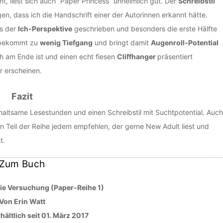
 liest sich auch “Paper Princess” unheimlich gut. Der
Schreibstil
en, dass ich die Handschrift einer der Autorinnen erkannt hätte.
s der
Ich-Perspektive
geschrieben und besonders die erste Hälfte
r, bekommt zu
wenig Tiefgang
und bringt damit
Augenroll-Potential
ich am Ende ist und einen echt fiesen
Cliffhanger
präsentiert
r erscheinen.
Fazit
haltsame Lesestunden und einen Schreibstil mit Suchtpotential. Auch
n Teil der Reihe jedem empfehlen, der gerne New Adult liest und
t.
Zum Buch
Die Versuchung (Paper-Reihe 1)
Von Erin Watt
ältlich seit 01. März 2017