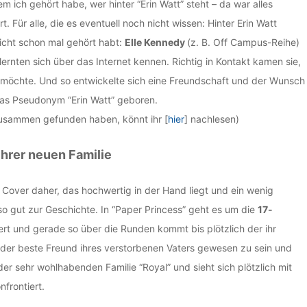
 ich gehört habe, wer hinter “Erin Watt” steht – da war alles
t. Für alle, die es eventuell noch nicht wissen: Hinter Erin Watt
eicht schon mal gehört habt:
Elle Kennedy
(z. B. Off Campus-Reihe)
 lernten sich über das Internet kennen. Richtig in Kontakt kamen sie,
sen möchte. Und so entwickelte sich eine Freundschaft und der Wunsch
as Pseudonym “Erin Watt” geboren.
 zusammen gefunden haben, könnt ihr [
hier
] nachlesen)
ihrer neuen Familie
Cover daher, das hochwertig in der Hand liegt und ein wenig
enso gut zur Geschichte. In “Paper Princess” geht es um die
17-
iert und gerade so über die Runden kommt bis plötzlich der ihr
der beste Freund ihres verstorbenen Vaters gewesen zu sein und
 der sehr wohlhabenden Familie “Royal” und sieht sich plötzlich mit
frontiert.