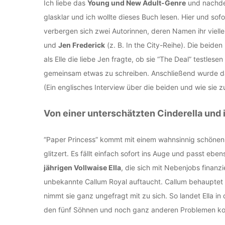
Ich liebe das
Young und New Adult-Genre
und nachdem
glasklar und ich wollte dieses Buch lesen. Hier und sofor
verbergen sich zwei Autorinnen, deren Namen ihr viell
und
Jen Frederick
(z. B. In the City-Reihe). Die beiden
als Elle die liebe Jen fragte, ob sie “The Deal” testle
gemeinsam etwas zu schreiben. Anschließend wurde d
(Ein englisches Interview über die beiden und wie sie
Von einer unterschätzten Cinderella und 
“Paper Princess” kommt mit einem wahnsinnig schönen 
glitzert. Es fällt einfach sofort ins Auge und passt eb
jährigen Vollwaise Ella
, die sich mit Nebenjobs finanz
unbekannte Callum Royal auftaucht. Callum behauptet 
nimmt sie ganz ungefragt mit zu sich. So landet Ella in
den fünf Söhnen und noch ganz anderen Problemen kon