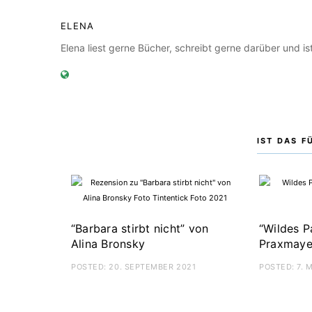
ELENA
Elena liest gerne Bücher, schreibt gerne darüber und 
IST DAS F
” von Claudia
“Wie man Gott zum Lachen
„Wei
bringt” von Bianca Marais
geni
POSTED:
3. JANUAR 2020
POST