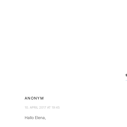
ANONYM
10. APRIL 2017 AT 19:45
Hallo Elena,