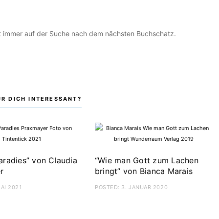
ist immer auf der Suche nach dem nächsten Buchschatz.
ÜR DICH INTERESSANT?
hnachten: Festlich
“Bienvenue – Willkommen b
essen“ von Donna Hay
mir” von Aurélie Bastian
ED:
1. DEZEMBER 2019
POSTED:
12. OKTOBER 2019