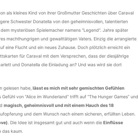
on als kleines Kind von ihrer Großmutter Geschichten über Caraval
ngere Schwester Donatella von den geheimnisvollen, talentierten
d dem mysteriösen Spielemacher namens “Legend“. Jahre später
res machthungrigen und gewalttätigen Vaters. Einzig die arrangierte
uf eine Flucht und ein neues Zuhause. Doch plötzlich erreicht ein
ittskarten für Caraval mit dem Versprechen, dass der diesjährige
lett und Donatella die Einladung an? Und was wird sie dort
n gelesen habe,
lässt es mich mit sehr gemischten Gefühlen
 Gefühl von “Alice im Wunderland” trifft auf “The Hunger Games” un
nd
magisch, geheimnisvoll und mit einem Hauch des 18
, Aufopferung und dem Wunsch nach einem sicheren, erfüllten Leben.
ove)
. Die Idee ist insgesamt gut und auch wenn die
Einflüsse
h das kaum.