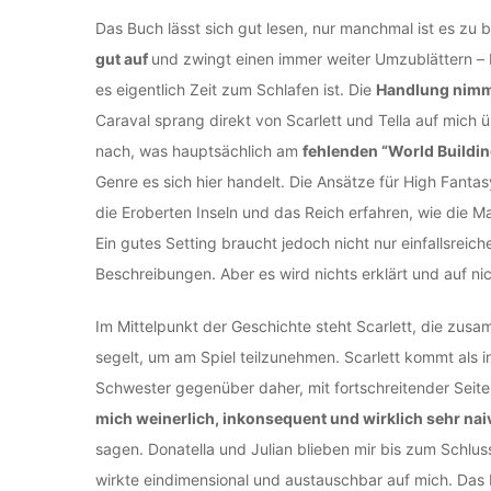
Das Buch lässt sich gut lesen, nur manchmal ist es zu
gut auf
und zwingt einen immer weiter Umzublättern – b
es eigentlich Zeit zum Schlafen ist. Die
Handlung nimmt
Caraval sprang direkt von Scarlett und Tella auf mich 
nach, was hauptsächlich am
fehlenden “World Buildin
Genre es sich hier handelt. Die Ansätze für High Fantas
die Eroberten Inseln und das Reich erfahren, wie die Ma
Ein gutes Setting braucht jedoch nicht nur einfallsreic
Beschreibungen. Aber es wird nichts erklärt und auf ni
Im Mittelpunkt der Geschichte steht Scarlett, die zus
segelt, um am Spiel teilzunehmen. Scarlett kommt als i
Schwester gegenüber daher, mit fortschreitender Seite
mich weinerlich, inkonsequent und wirklich sehr nai
sagen. Donatella und Julian blieben mir bis zum Schlu
wirkte eindimensional und austauschbar auf mich. Da