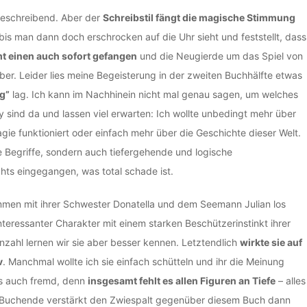
 beschreibend. Aber der
Schreibstil fängt die magische Stimmung
is man dann doch erschrocken auf die Uhr sieht und feststellt, dass
 einen auch sofort gefangen
und die Neugierde um das Spiel von
über. Leider lies meine Begeisterung in der zweiten Buchhälfte etwas
g”
lag. Ich kann im Nachhinein nicht mal genau sagen, um welches
y sind da und lassen viel erwarten: Ich wollte unbedingt mehr über
gie funktioniert oder einfach mehr über die Geschichte dieser Welt.
he Begriffe, sondern auch tiefergehende und logische
chts eingegangen, was total schade ist.
ammen mit ihrer Schwester Donatella und dem Seemann Julian los
nteressanter Charakter mit einem starken Beschützerinstinkt ihrer
nzahl lernen wir sie aber besser kennen. Letztendlich
wirkte sie auf
v
. Manchmal wollte ich sie einfach schütteln und ihr die Meinung
ss auch fremd, denn
insgesamt fehlt es allen Figuren an Tiefe
– alles
s Buchende verstärkt den Zwiespalt gegenüber diesem Buch dann