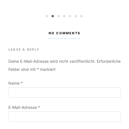
um Lachen bringt” von
„Weihnachten: Festlich 
Hay
020
POSTED:
1. DEZEMBER 2019
1
2
3
4
5
6
7
NO COMMENTS
LEAVE A REPLY
Deine E-Mail-Adresse wird nicht veröffentlicht.
Erforderliche
Felder sind mit
*
markiert
Name
*
E-Mail-Adresse
*