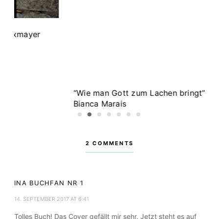
on
„Weihnachten: Festlich geniessen“ von Donn
Hay
POSTED:
1. DEZEMBER 2019
1
2
3
4
5
6
7
2 COMMENTS
INA BUCHFAN NR 1