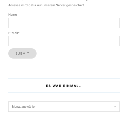
Wenn du über neue Blogbeiträge per Email benachrichtigt werden
möchtest, kannst du hier deine Email-Adresse eintragen. Deine Email-
Adresse wird dafür auf unserem Server gespeichert.
Name
E-Mail*
ES WAR EINMAL…
Es war einmal…