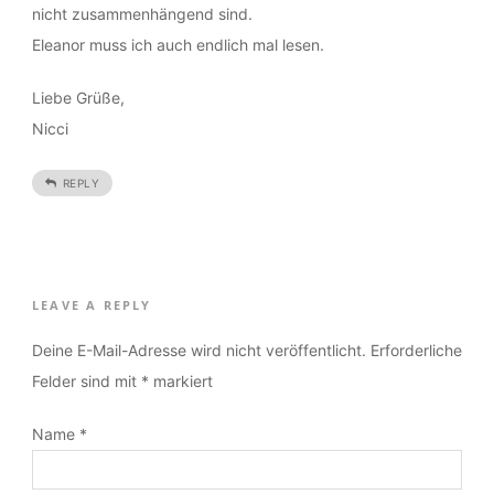
Rezi <3
Das mit den Comicseiten klingt echt cool, auch wenn sie
nicht zusammenhängend sind.
Eleanor muss ich auch endlich mal lesen.
Liebe Grüße,
Nicci
REPLY
LEAVE A REPLY
Deine E-Mail-Adresse wird nicht veröffentlicht.
Erforderliche
Felder sind mit
*
markiert
Name
*