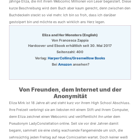
jährige Eliza, die mit ihrem Webcomic Millionen von Leser begeistert. Diese
kurze Beschreibung wird dem Buch aber kaum gerecht, denn zwischen den
Buchdeckeln steckt so viel mehr. Ich bin so froh, dass ich darüber
gestolpert bin und möchte es euch wirklich ans Herz legen.
Eliza and Her Monsters (English)
Von Francesca Zappia
Hardcover und Ebook erhältlich seit 30. Mai 2017
Seitenzahl: 400
Verlag:
HarperCollins/Greenwillow Books
Bei
Amazon
ansehen?
Von Freunden, dem Internet und der
Anonymität
Eliza Mirk ist 18 Jahre alt und steht kurz vor ihrem High School Abschluss.
Ihre Freizeit verbringt sie am liebsten mit einem Stift und ihrem Computer,
denn Eliza zeichnet einen Webcomic und veröffentlicht ihn unter dem
Pseudonym LadyConstellation online. Seit sie vor drei Jahren damit
begann, sammelt sie eine stetig wachsende Fangemeinde um sich, die
sehnsüchtig jeden Freitag auf neue Comicseiten wartet. Doch keiner weiß