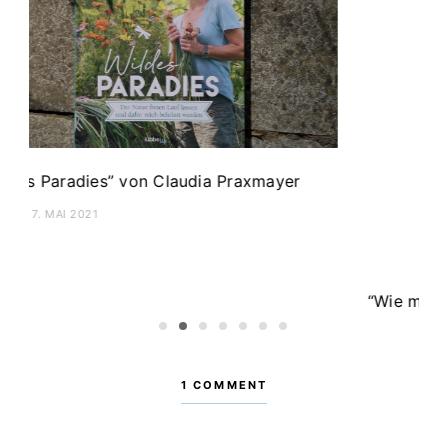
 Lachen bringt” von
6 Bücher, die in Südafrika 
Marais & Anderen
POSTED:
23. DEZEMBER 2019
1
2
3
4
5
6
7
1 COMMENT